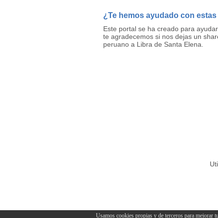
¿Te hemos ayudado con estas
Este portal se ha creado para ayuda
te agradecemos si nos dejas un share
peruano a Libra de Santa Elena.
Ut
Usamos cookies propias y de terceros para mejorar tu e