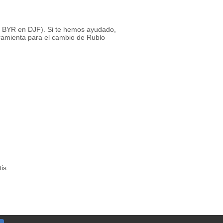
 1 BYR en DJF). Si te hemos ayudado,
rramienta para el cambio de Rublo
is.