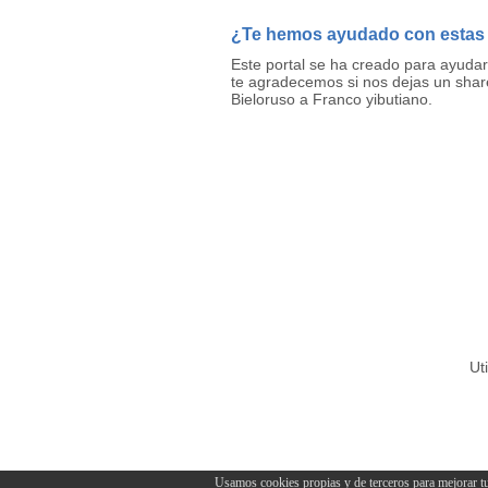
¿Te hemos ayudado con estas
Este portal se ha creado para ayuda
te agradecemos si nos dejas un shar
Bieloruso a Franco yibutiano.
Ut
Usamos cookies propias y de terceros para mejorar tu e