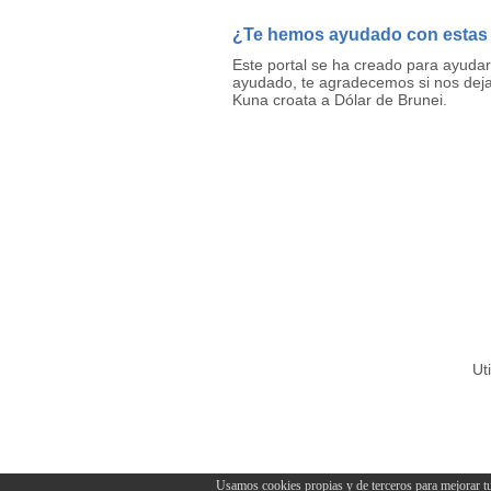
¿Te hemos ayudado con estas
Este portal se ha creado para ayuda
ayudado, te agradecemos si nos deja
Kuna croata a Dólar de Brunei.
Ut
Usamos cookies propias y de terceros para mejorar tu e